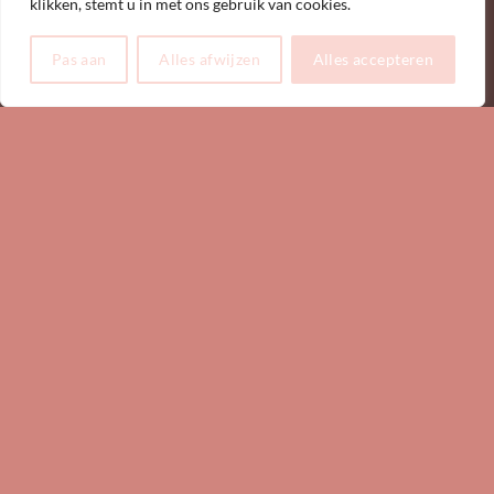
klikken, stemt u in met ons gebruik van cookies.
Pas aan
Alles afwijzen
Alles accepteren
ONZE MOOISTE SIERADENDOOSJES VIND
JE HIER
Ontdek de elegantie en eenvoud van het beschermen van je
kostbare sieraden met onze collectie sieradendoosjes.