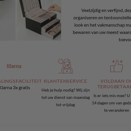
Veelzijdig en verfijnd, d
organiseren en tentoonstellen
look en het vakmanschap mak
bewaren van uw meest waardev
toevoe
LINGSFACILITEIT
KLANTENSERVICE
VOLDAAN O
TERUGBETAA
Klarna 3x gratis
Heb je hulp nodig? Wij zijn
Is er iets mis mee? U
tot uw dienst van maandag
14 dagen om van ged
tot vrijdag
te veranderen