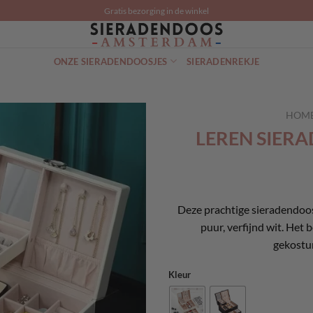
Gratis bezorging in de winkel
ONZE SIERADENDOOSJES
SIERADENREKJE
HOM
LEREN SIER
Deze prachtige sieradendoos 
puur, verfijnd wit. Het 
gekostu
Kleur