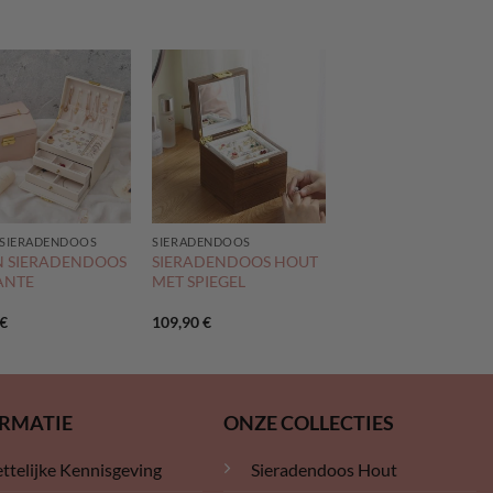
 SIERADENDOOS
SIERADENDOOS
N SIERADENDOOS
SIERADENDOOS HOUT
ANTE
MET SPIEGEL
€
109,90
€
RMATIE
ONZE COLLECTIES
ttelijke Kennisgeving
Sieradendoos Hout