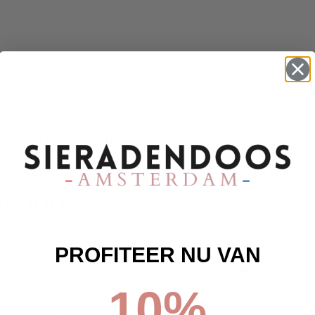
zacht fluweel
edte), 12 cm (hoogte)
n eens naar het volgende product:
LEREN SIERADENDOOS VERS
en sieradendoos
bekijken, perfect om al je schatten in te bewaren.
DENDOOS
PROFITEER NU VAN
ieradendoos, een uitstekende
ren en te tonen. Leer, een edel
10%
n uitzonderlijke weerstand en