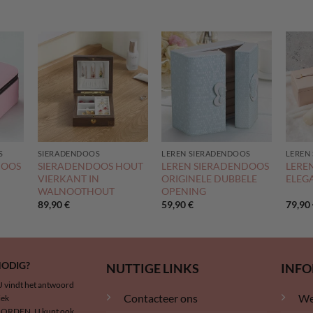
S
SIERADENDOOS
LEREN SIERADENDOOS
LEREN
DOOS
SIERADENDOOS HOUT
LEREN SIERADENDOOS
LERE
VIERKANT IN
ORIGINELE DUBBELE
ELEG
WALNOOTHOUT
OPENING
89,90
€
59,90
€
79,90
NODIG?
NUTTIGE LINKS
INFO
U vindt het antwoord
Contacteer ons
We
iek
RDEN. U kunt ook