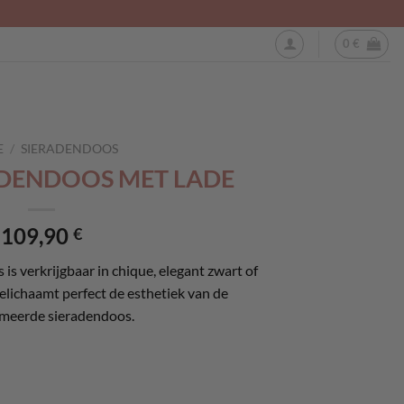
0
€
E
/
SIERADENDOOS
ADENDOOS MET LADE
109,90
€
is verkrijgbaar in chique, elegant zwart of
belichaamt perfect de esthetiek van de
meerde sieradendoos.