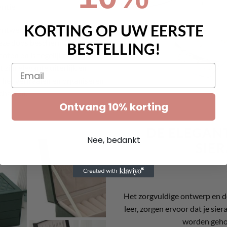
antie.
KORTING OP UW EERSTE
 ontwerp voegen een vleugje
eze doos beschermt je sieraden
BESTELLING!
oten en is tegelijkertijd een
zijn elegante uiterlijk en
Email
 het verfraaien en organiseren
chatten.
Ontvang 10% korting
DE ELEGANT
Nee, bedankt
SIE
Het zorgvuldige ontwerp en d
leer, zorgen ervoor dat je si
worden gehou