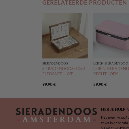
GERELATEERDE PRODUCTEN
N SIERADENDOOS
SIERADENDOOS
LEREN SIERADENDOO
EN SIERADENDOOS
SIERADENDOOS HOUT
LEREN SIERADEN
 5 LADEN
ELEGANTE LUXE
RECHTHOEK
,90
€
99,90
€
59,90
€
HEB JE HULP 
Heb je een vraag? 
zeker in onze rubr
VRAGEN/ANTWOO